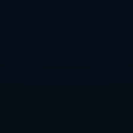
得21分8助攻9籃板 祖巴茨實現20分20籃板雙人數據.
Related News
世界杯比分背后的精彩瞬间解析
世界杯竞猜平台好不好？深度评测！
新手必读：世界杯竞猜平台入门指南
2026世界杯投注赔率分析大揭秘
世界杯买球平台充值方式与安全攻略
世界杯竞猜平台排行榜数据研究