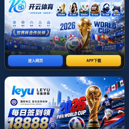
宴。其中，普阿多的**帽子戏法**无疑是全场比赛的最大亮点，恩
巴尔巴罚中关键点球同样不可忽视。接下来的赛季走势，更令人充
满期待。
### 西班牙人强势复苏：冲甲势头锐不可当
本赛季的西乙对于西班牙人来说无疑是一次重新证明自己的机会。
在与拉斯帕尔马斯的交锋中，西班牙人以近乎完美的表现展现了自
己的**实力与斗志**。从比赛一开场，球队便展现出压倒性的控球
率与进攻效率，牢牢掌控了场上的节奏。
本场比赛的胜利不仅是一次技术层面的碾压，更彰显了球队**重返
西甲的坚定信念**。当前，西班牙人在积分榜上的领先优势愈发稳
固，而这场4球大胜无疑为球队注入了更多信心。