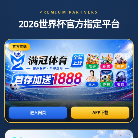
Toggl
navig
首页
> NEWS
NEWS
西乙第36輪西班牙人4-0拉斯帕爾馬斯 普阿
多帽子戲法恩巴爾巴點射破門.
**西乙第36轮：西班牙人4:0大胜拉斯帕尔马斯，普阿多上演帽子戏
法引领冲甲之路**
在近日举行的西乙联赛第36轮比赛中，西班牙人坐镇主场，以**4:0
的大比分**完胜来访的拉斯帕尔马斯。这场比赛不仅让西班牙人重
回西甲的希望愈加明朗，也为球迷带来了一场酣畅淋漓的视觉盛