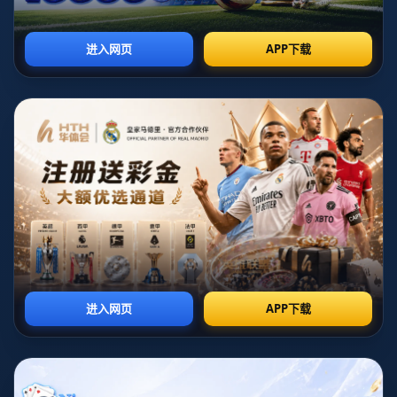
进入中局阶段，比赛逐渐进入拉锯状态。中国队沿用稳健的防守反
击思路，多次通过“堵中路、留边线”的布阵方式，迫使美国队冒险
选择难度较高的走外线路线。面对复杂的壶阵，美国队展现了丰富
的国际大赛经验，通过连续几轮精准的擦边球和击打带走，中国队
原本布置精巧的多壶控分局面，被对手一点点拆解。尤其在第四、
第五局，美国队抓住中国队微小的失误窗口，连续拿到关键分数，
将比分反超并逐渐扩大优势，使场上局势悄然向美方倾斜。
比赛的转折点出现在中段一局的“关键壶”较量中。当时中国队在前
半段布局较为成功，依靠有利的壶位限制了美国队的攻击手段，本
有机会借此局打出一波多分，重新改写比赛走势。然而在最后两投
环节，中国队三垒在线路选择上略显保守，留给队长的最后一壶难