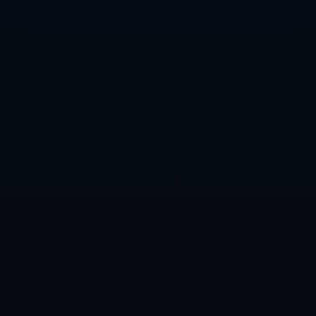
Categories
公司新闻
行业资讯
NEWS
宋凯叮嘱国足：生死战放下思想包袱，全力以赴打
出精神风貌
商务部等9部门推动扩大优质家政服务供给
世界杯比分预测领域前沿技术探讨