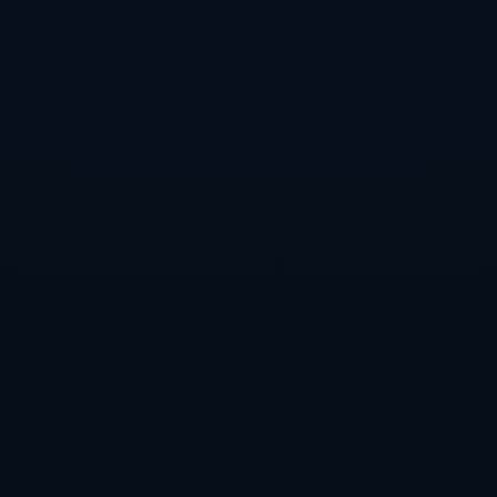
曝光度 不仅有助于提升中国在国际女足舞台上的竞争力 更能在文化
层面释放积极信号 即女性在体育和社会各领域都拥有平等发展的空
间 当这类话题出现在高层会见议程中 体现的正是体育与社会进步之
间的内在联结 刘延东会见国际足联主席因凡蒂诺由此被赋予了推动
性别平等话语的特殊意义
从大国责任到全球治理的共同参与
如果把镜头再拉远一些 会发现这次会见还蕴含着全球治理视角下的
大国责任议题 国际足联近年来在反腐 改革 可持续发展等方面承受
着巨大压力 如何确保大型赛事的透明运作 如何在基础设施建设中贯
彻环保理念 如何通过足球项目支持发展中国家的社会发展 都成为国
际舆论的关注焦点 中国在减贫 公共卫生 基础设施建设等领域积累
了丰富经验 如果能在与国际足联的合作中 把这些经验以体育项目的
形式输出 例如在“一带一路”沿线国家推动足球场地建设 教练员培训