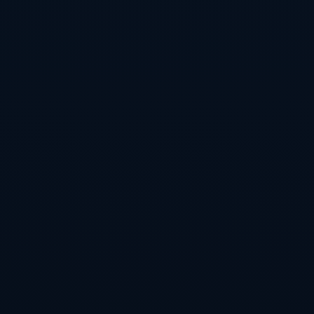
通过借鉴国际足联及其他国家联赛在财务监管 俱乐部准入和球员保
护方面的经验 中国完全可以在新一轮足球产业发展中走出一条更加
稳健的道路 从重投入向重治理转变 从追逐短期成绩向夯实长期基础
转变是未来政策调整的重要方向
女足发展与性别平等的共同议题
在因凡蒂诺主导下 国际足联对女足的重视度明显提高 女子世界杯扩
军 奖金提升 女足发展基金增加等举措都表明 女足正在从边缘走向
舞台中央 对于中国而言 女足长期以来拥有良好传统 中国女足多次
在世界大赛上取得优异成绩 也在社会上形成了坚韧 拼搏的精神符号
因此 在会见中探讨如何借助国际足联的资源与平台 进一步激活中国
女足的潜力 无论在竞技层面还是价值层面都具有重要意义
更深一层看 女足议题与性别平等 青年女性自我认同等社会议题紧密
相关 通过提升女足联赛质量 改善女足球员职业发展通道 加强媒体