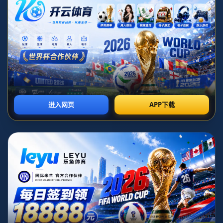
象 优化体育产业结构 推动民众健康生活方式具有重要参考价值
从身份背景看 刘延东长期分管教育 科技 卫生与体育等领域 对公共
政策与社会治理有着系统视野 而因凡蒂诺自出任国际足联主席以来
一直主张通过改革和扩军让足球覆盖更多地区 推动新兴市场参与全
球足球治理 两人的会面不仅是中国与国际足联之间一次高规格的对
话 更是在全球治理与体育外交框架下 一次兼具象征与务实色彩的互
动 在这一语境下 探讨刘延东会见国际足联主席因凡蒂诺的意义 不
仅要关注新闻事实本身 更要从体育战略 产业布局 青少年培养与人
文交流等维度进行系统分析
体育外交与国家形象的多维展示
体育外交向来被视为最具亲和力的公共外交方式之一 相比传统政治
与经济话语 足球这种带有情感与激情属性的运动 更容易跨越地域
文化与制度差异 会见国际足联主席在外交礼宾层级上并不罕见 但放