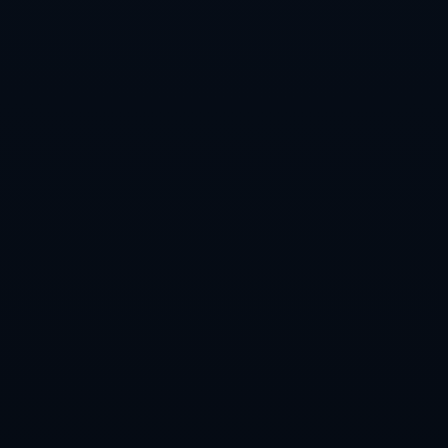
NEXT：
世界杯投注经验分享与心得
Related News
世界杯比分背后的精彩瞬间解析
世界杯竞猜平台好不好？深度评测！
新手必读：世界杯竞猜平台入门指南
2026世界杯投注赔率分析大揭秘
世界杯买球平台充值方式与安全攻略
世界杯竞猜平台排行榜数据研究