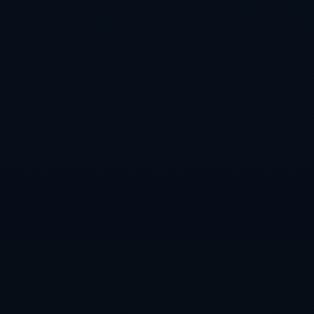
如何理性看待世界杯比分预测
即便拥有详尽数据与专业模型，世界杯比分预测仍然是一项充满不
确定性的工作。单场比赛中任何一次折射 红牌 点球判罚都足以彻底
改变走势，再精密的分析也无法完全消除偶然性。无论是普通观众
还是数据爱好者，在关注世界杯比分预测时都应保持理性态度 把预
测视为一种帮助理解比赛的工具，而不是绝对答案。通过阅读专家
分析与数据解读，我们可以更好地理解为什么某支球队被看好赢球
为什么某场比赛更可能是一球小胜而非进球大战 也能在赛后对照预
测与现实，反思哪些判断是成立的 哪些变量被低估或忽视。长期来
看，这种以数据为基础 以思辨为核心的观赛方式，将比单纯追逐结
果更有价值。
PREVIOUS：
世界杯竞猜大数据分析，带给您更高胜率