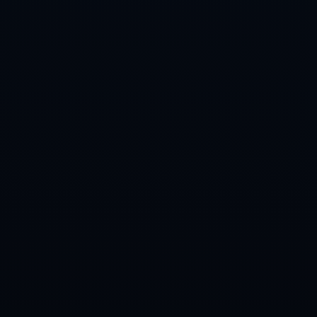
世界杯外围买球专题：大数据分析预测趋势
西甲第34輪瓦倫西亞2-3巴塞羅那 梅西失點後雙響
格刀破門.
阿古梅新願景：塞維利亞為首選，重返國米情有獨
鐘.
Contact Us
Contact: 九游娱乐
Phone: 15942227301
Tel: 028-8084971
E-mail: admin@9you-shop.com
Add:甘肃省定西市通渭县华家岭乡