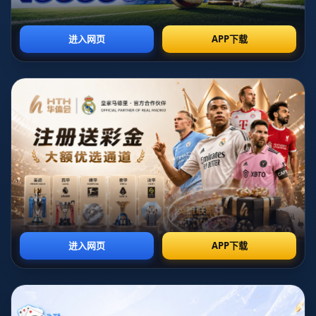
现代世界杯比分预测高度依赖数据，核心在于“用数据描述真实比赛
能力”。常见的基础指标包括控球率、射门次数、射正率、传球成功
率、防守抢断与拦截次数等，但这些只是表层数据。真正被专家重
视的，是像xG 预期进球、xGA 预期失球、每90分钟关键传球数、每
次射门平均质量等更深层的统计维度。通过这些指标，可以粗略判
断一支球队创造机会与限制对手的综合能力，进而推导出更合理的
比分区间。例如 一支球队如果在小组赛场均xG达到2 0以上却只打