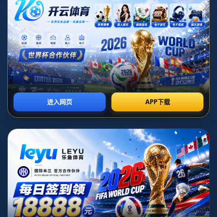
比直觉更可靠。围绕这些问题，本文将从数据维度、战术要素与心
理因素等多个角度，对世界杯比分预测展开系统梳理，尝试搭建一
套更清晰的思考框架。
世界杯比分预测的核心逻辑
谈到世界杯比分预测，首先需要厘清一个前提 预测并不是在“算
命”，而是在有限信息下寻找概率最大的结果区间。传统印象中的比
分预测往往依赖经验与“感觉”，例如认为强队必然大胜，或是迷信
某些“淘汰赛必进加时”的说法。然而在专家视角中，比分预测更像
是一种综合评估行为，需要同时考虑历史数据、球队实力、战术风
格、赛程密度以及心理状态等多种变量。尤其在世界杯这种高强度
短期杯赛里，单场波动极大，谁能在复杂不确定中识别出稳定信
号，往往就能在预测中占据先机。
数据解读如何助力比分预测