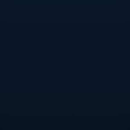
账户安全策略 多因素验证与风控模型
在世界杯外围入口的日常使用中,账户安全是用户最直观感受到的部
分。为了降低密码泄露或被撞库的可能,不少平台会采用多因素身份
验证机制,例如登录时除了账号密码外,还需要输入手机验证码或动态
口令。一旦监测到异地登录 设备异常或短时间内多次错误输入密码,
系统会自动触发风控策略,如临时冻结账户 强制修改密码或要求更高
等级的验证。更先进的平台会引入行为分析模型,通过对用户常用设
备 登录时间 IP分布等数据的综合分析,实现对异常行为的早期预警。
这种风控模型与世界杯外围入口场景结合后,可以有效发现机器人程
序批量登录或攻击者利用撞库工具进行渗透的行为。
资金安全管理 独立账户与合规通道
除了账户本身,资金流的安全更是外围入口的关键指标。安全的平台
通常会将运营资金与用户资金实行分账管理,有条件的甚至会引入托