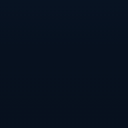
管机制,在后台将用户余额独立记录并进行定期对账,减少平台挪用的
可能性。在充值和提现环节,可信的世界杯外围入口会优先使用加密
支付接口,并与具备牌照和风控能力的支付机构合作,确保资金流经的
每一步都有记录可查。此外,系统会设置资金操作限额与风险等级审
查机制,大额提现需要人工复核或多重认证,以防止盗号者短时间内转
移全部资产。
隐私保护与数据合规 最少收集原则与脱敏技术
世界杯外围入口在收集用户信息时,隐私保护同样是衡量安全性的重
要维度。合规平台会遵守最少收集原则,只要求与身份验证和风控相
关的必要信息,而不会过度索取敏感资料。数据库层面,常见做法包括
对核心数据进行加密存储 对用户身份标识进行脱敏处理以及设置严
格的访问控制权限,确保只有具备相应授权的后台人员才能访问部分
数据。此外,日志记录系统会详尽记录访问操作,一旦发生数据泄露事