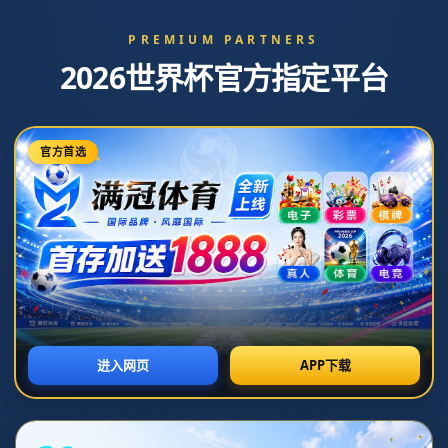
Toggl
navig
首页
> NEWS
NEWS
世界杯外围入口安全性如何保障？