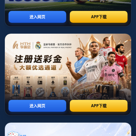
数据传输、资金管理等环节存在漏洞,不仅可能造成账户和资金损失,
甚至还会带来隐私泄露与法律风险。因此,深入理解世界杯外围入口
的安全保障机制,对于每一位参与者而言都显得尤为重要。
安全入口的核心目标 保护身份资金与数据