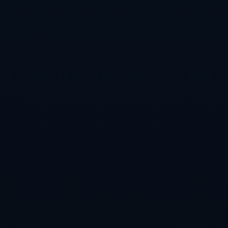
总体来看,世界杯外围入口的安全性保障并非单一技术或单一制度就
能完成,而是技术防护 运营管理 合规要求与用户自我保护共同作用
的结果。评估一个入口是否值得信赖,可以建立简单的多维度判断框
架 从技术安全(是否加密传输 是否有异常证书) 账户风险控制(是否
支持多因素验证 是否有异常提醒) 资金管理(充值提现是否顺畅 是否
与正规支付机构合作) 隐私保护(是否有明确隐私政策 是否说明数据
用途) 以及口碑反馈(是否存在较多负面投诉 是否曾被曝光安全问题)
等方面综合考量。当这些维度大多表现良好时,世界杯外围入口的安
全性才算有了比较可靠的基础支撑。