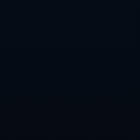
世界杯比分背后的精彩瞬间解析
世界杯竞猜平台好不好？深度评测！
新手必读：世界杯竞猜平台入门指南
2026世界杯投注赔率分析大揭秘
世界杯买球平台充值方式与安全攻略
世界杯竞猜平台排行榜数据研究
Categories