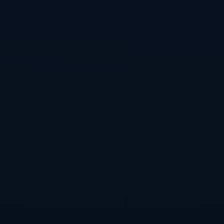
失衡甚至临时下架盘口 从而影响玩家体验 此外 不同平台在
串关玩
法
上的策略也不相同 有的平台侧重提升串关整体赔率 吸引用户进行
多场组合 有的平台则通过对部分冷门场次增加返奖比例 引导用户分
散投注 对用户来说 在比较排行榜中的人气平台时 可以根据自身习
惯选择更合适的赔率结构和串关规则 而不是简单追逐名次靠前的单
一平台
资金出入和风控案例简析
世界杯期间 资金流动频繁 也最容易暴露平台在支付体系上的短板
某些被自媒体热推的平台 曾在大赛期间出现
提现排队时间过长
的情
况 表面理由多为银行通道拥堵 实际则可能与内部风控或资金调度不
善有关 在成熟的世界杯下注平台排行榜评估中 资金稳定性往往通过
两个指标体现 一是平均到账时间 二是高额玩家的提现记录 是否存
在大额提款被冻结或被附加繁琐证明的情况 一些经验玩家会在赛前
提前进行小额充值和提现测试 通过几笔交易验证平台可靠程度 这类