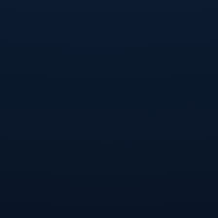
排名极低甚至不会被纳入统计 用户在看排行榜时 如果发现某平台信
息不透明 或在过往有较多负面投诉记录 即便其赔率或活动看似诱人
也应谨慎对待