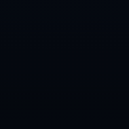
足總杯第5輪利物浦2-1諾維奇 南野拓實7分鐘完成
梅開二度.
世界杯滚球盈利模式的多角度讨论
Contact Us
Contact: 九游娱乐
Phone: 15942227301
Tel: 028-8084971
E-mail: admin@9you-shop.com
Add:甘肃省定西市通渭县华家岭乡