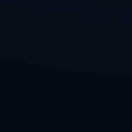
结果
第六轮
力 是
是“首
从冲乙