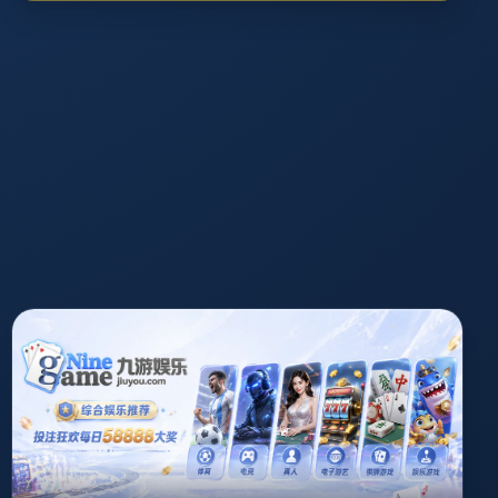
在关键轮次锁定小组头名 不仅完成了从黑马到王者的身份
座城市 对“荣耀”二字最具说服力的诠释
然 实则早有伏笔 在常规阶段 这支队伍就以整体性见长
把更多能量压在关键轮次 尤其是在第六轮之前的几场比赛
种对赛程节奏的拿捏 体现出一支冲乙队伍应有的成熟度
城却反其道而行 通过高压逼抢与大胆前提的防线结构 把
经被撕开多重缝隙 这种以主动进攻对抗压力的选择 让球
动 也难以撼动他们的冲乙成果 之所以能够在第六轮就完
球队经历过短暂低谷 进攻端机会转化率偏低 但教练组并未
中 增加倒三角回做 与二线插上的配合 使用更高质量的