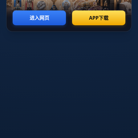
传 这些看似细小的结构性改变 叠加到整个赛季 就形成了持续性积分优势
面来看 荣耀之城在小组中并非进球最多 但失球数却控制在极低水准 说明球
的较量中 他们延续了这一思路 前三十分钟稳守反击 不求一上来就打花对手
滑后 才通过连续高强度冲击一锤定音 这种冷静而克制的比赛管理能力 正
耀之城的城市标签 从参与到主角的角色跃迁