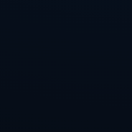
在进攻
正是荣
这是一
更关键
的保护
总决赛
从联赛
在压力
便个别