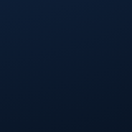
成功冲乙 这座城市开始被更频繁地提及 被媒体和球迷自
球迷而言 这不仅是一支队伍的成功 更是一种城市认同感的
赛周围设置面向青少年的公益互动区 把训练营与学校足球
队在冲乙之路上 不只是单纯依靠成绩吸引眼球 而是通过
被不断提起时 这座城市也在逐渐被外界重新定义