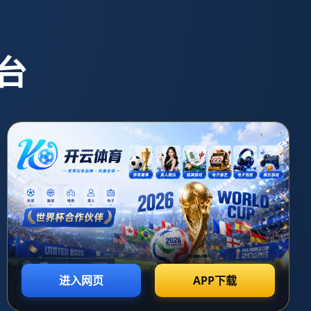
产品中心
新闻中心
联系方式
！廊坊荣耀之城锁定小组头名，
来 赛季所有的伏笔与悬念在这一轮被集中点燃 而在众