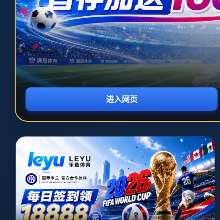
多焦点
裏昂免費簽下阿森納青訓名
转变 也
將奈爾斯！簽約四年！.
首支冲
使用世界杯竞猜网站的法律
指南
从赛季
节奏稳
世界杯预测：不同地区球队
风格解析
中前场
CBA第23輪本土最佳球員評
在第六
選結果.
比赛引
超两千万新设企业彰显信心
队在心理
与活力
锁定小
中超第11輪天津泰達1-1石家
本轮结
莊永昌 利馬打進賽季首球幫
助球隊終結9連敗.
成“收
急于更
深入解析世界杯外围平台的