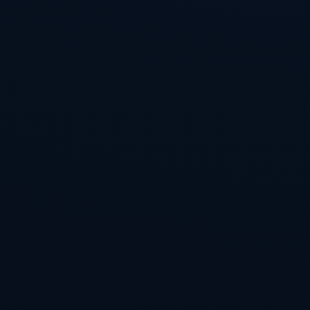
以总决
前场联
前提下