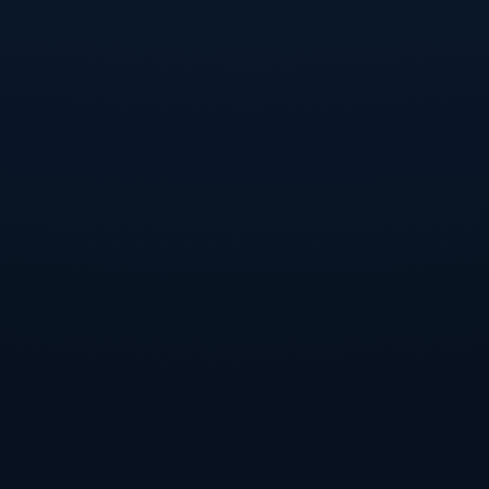
析 一场典型的第六轮关键战如何奠定冲乙基础