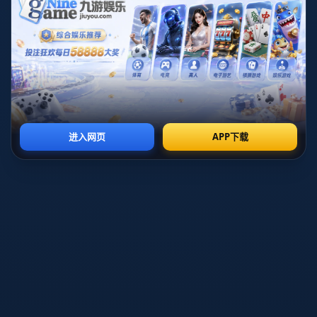
场对决往往会呈现出这样的画面 韩国队通过频繁的短传和调度寻找
防线空当，中国队则利用边路推进和中前场的快速前插打出反击。
谁能更好地控制节奏、减少无谓失误，谁就更有可能掌握比赛主动
权，这也是教练组在赛前准备中最为关注的核心问题。
案例解析 一场模拟比赛中的关键转折