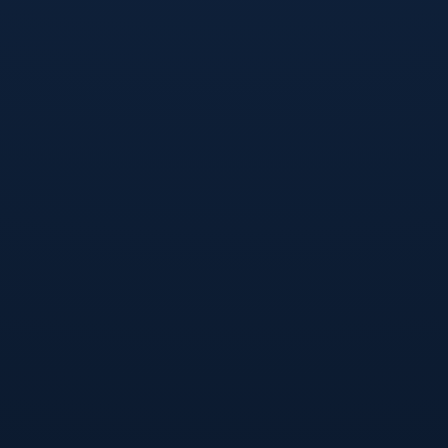
以一场典型的U14女足中韩对决为例 在某次东亚地区邀请赛中，中
国队在与韩国队的交手中曾经历从被动到主动的转折。开局阶段，
中国队因紧张造成连续的简单传球失误，让韩国队在控球率上明显
占优。韩国队利用中场小范围配合，不断在中国队防线前沿进行“耐
心试探”，试图通过斜线渗透找到直塞空间。如果从数据上看，前二
十分钟韩国队的有效传球次数远超中国队，但真正有威胁的射门却
并不多。原因在于，中国U14女足在防守端采取了相对稳健的“中路
收缩 边路延误”策略，让对手更多只能选择在边路起球，迫使韩国
队在禁区内面对中国队身高更占优势的中后卫群。到了下半场，教
练在中场休息时调整了进攻思路，引导队员在夺回球权的第一时
间，不再犹豫横传或者回敲，而是更果断地寻找前场跑位队友。一
次成功的快速反击中，前腰在中圈附近完成抢断后，仅用两脚直塞
就撕开对方防线，边锋高速插上单刀破门。这种由守转攻的节奏改