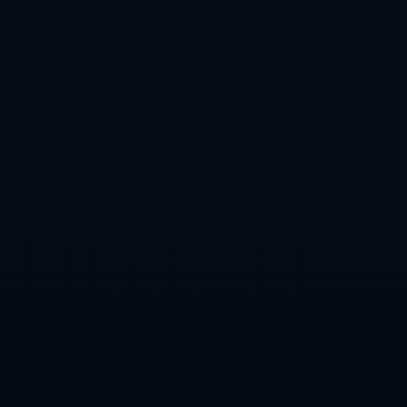
Related News
世界杯比分背后的精彩瞬间解析
世界杯竞猜平台好不好？深度评测！
新手必读：世界杯竞猜平台入门指南
2026世界杯投注赔率分析大揭秘
世界杯买球平台充值方式与安全攻略
世界杯竞猜平台排行榜数据研究
Categories